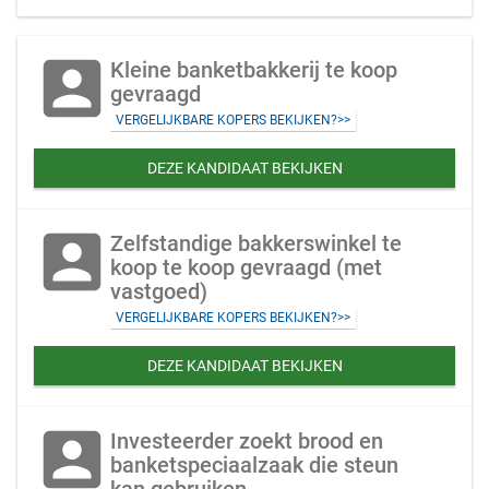
account_box
Kleine banketbakkerij te koop
gevraagd
VERGELIJKBARE KOPERS BEKIJKEN?>>
DEZE KANDIDAAT BEKIJKEN
account_box
Zelfstandige bakkerswinkel te
koop te koop gevraagd (met
vastgoed)
VERGELIJKBARE KOPERS BEKIJKEN?>>
DEZE KANDIDAAT BEKIJKEN
account_box
Investeerder zoekt brood en
banketspeciaalzaak die steun