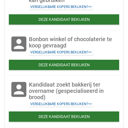
kan gebruiken
VERGELIJKBARE KOPERS BEKIJKEN?>>
DEZE KANDIDAAT BEKIJKEN
account_box
Bonbon winkel of chocolaterie te
koop gevraagd
VERGELIJKBARE KOPERS BEKIJKEN?>>
DEZE KANDIDAAT BEKIJKEN
account_box
Kandidaat zoekt bakkerij ter
overname (gespecialiseerd in
brood)
VERGELIJKBARE KOPERS BEKIJKEN?>>
DEZE KANDIDAAT BEKIJKEN