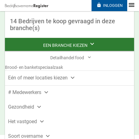

INLOGGEN
14 Bedrijven te koop gevraagd in deze
branche(s)

EEN BRANCHE KIEZEN

Detailhandel food
Brood- en banketspeciaalzaak

Eén of meer locaties kiezen

# Medewerkers

Gezondheid

Het vastgoed

Soort overname