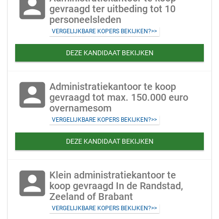
account_box
gevraagd ter uitbeding tot 10
personeelsleden
VERGELIJKBARE KOPERS BEKIJKEN?>>
DEZE KANDIDAAT BEKIJKEN
account_box
Administratiekantoor te koop
gevraagd tot max. 150.000 euro
overnamesom
VERGELIJKBARE KOPERS BEKIJKEN?>>
DEZE KANDIDAAT BEKIJKEN
account_box
Klein administratiekantoor te
koop gevraagd In de Randstad,
Zeeland of Brabant
VERGELIJKBARE KOPERS BEKIJKEN?>>