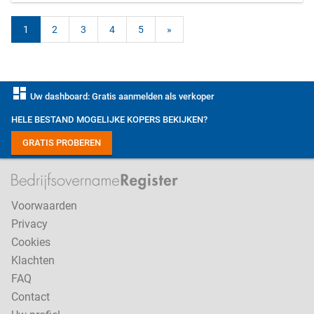
1
2
3
4
5
»
dashboard
Uw dashboard: Gratis aanmelden als verkoper
HELE BESTAND MOGELIJKE KOPERS BEKIJKEN?
GRATIS PROBEREN
Voorwaarden
Privacy
Cookies
Klachten
FAQ
Contact