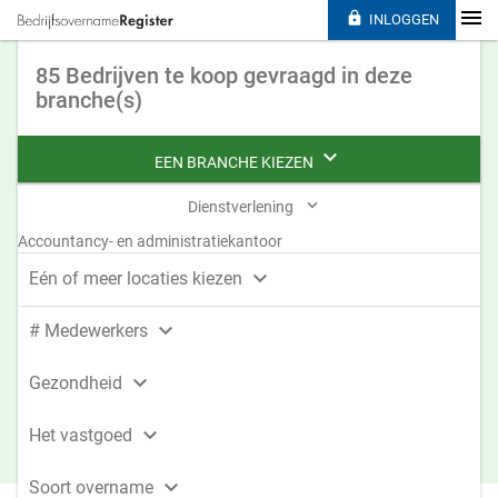

INLOGGEN
85 Bedrijven te koop gevraagd in deze
branche(s)

EEN BRANCHE KIEZEN

Dienstverlening
Accountancy- en administratiekantoor

Eén of meer locaties kiezen

# Medewerkers

Gezondheid

Het vastgoed

Soort overname