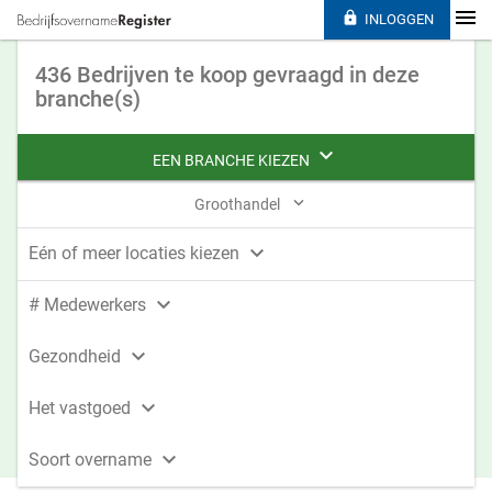

INLOGGEN
436 Bedrijven te koop gevraagd in deze
branche(s)

EEN BRANCHE KIEZEN

Groothandel

Eén of meer locaties kiezen

# Medewerkers

Gezondheid

Het vastgoed

Soort overname