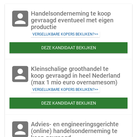
account_box
Handelsonderneming te koop
gevraagd eventueel met eigen
productie
VERGELIJKBARE KOPERS BEKIJKEN?>>
DEZE KANDIDAAT BEKIJKEN
account_box
Kleinschalige groothandel te
koop gevraagd in heel Nederland
(max 1 mio euro overnamesom)
VERGELIJKBARE KOPERS BEKIJKEN?>>
DEZE KANDIDAAT BEKIJKEN
account_box
Advies- en engineeringsgerichte
(online) handelsonderneming te