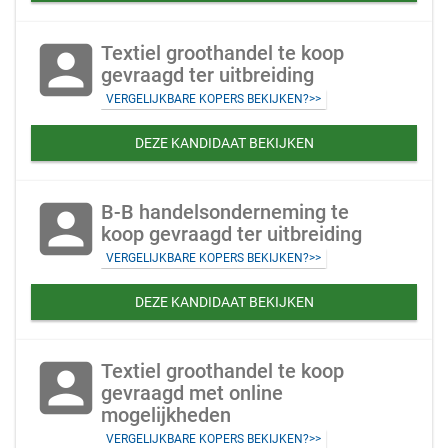
account_box
Textiel groothandel te koop
gevraagd ter uitbreiding
VERGELIJKBARE KOPERS BEKIJKEN?>>
DEZE KANDIDAAT BEKIJKEN
account_box
B-B handelsonderneming te
koop gevraagd ter uitbreiding
VERGELIJKBARE KOPERS BEKIJKEN?>>
DEZE KANDIDAAT BEKIJKEN
account_box
Textiel groothandel te koop
gevraagd met online
mogelijkheden
VERGELIJKBARE KOPERS BEKIJKEN?>>