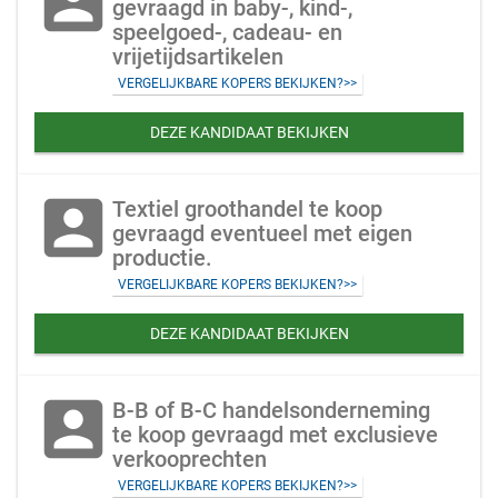
account_box
gevraagd in baby-, kind-,
speelgoed-, cadeau- en
vrijetijdsartikelen
VERGELIJKBARE KOPERS BEKIJKEN?>>
DEZE KANDIDAAT BEKIJKEN
account_box
Textiel groothandel te koop
gevraagd eventueel met eigen
productie.
VERGELIJKBARE KOPERS BEKIJKEN?>>
DEZE KANDIDAAT BEKIJKEN
account_box
B-B of B-C handelsonderneming
te koop gevraagd met exclusieve
verkooprechten
VERGELIJKBARE KOPERS BEKIJKEN?>>