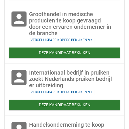
account_box
Groothandel in medische
producten te koop gevraagd
door een ervaren ondernemer in
de branche
VERGELIJKBARE KOPERS BEKIJKEN?>>
DEZE KANDIDAAT BEKIJKEN
account_box
Internationaal bedrijf in pruiken
zoekt Nederlands pruiken bedrijf
er uitbreiding
VERGELIJKBARE KOPERS BEKIJKEN?>>
DEZE KANDIDAAT BEKIJKEN
Handelsonderneming te koop