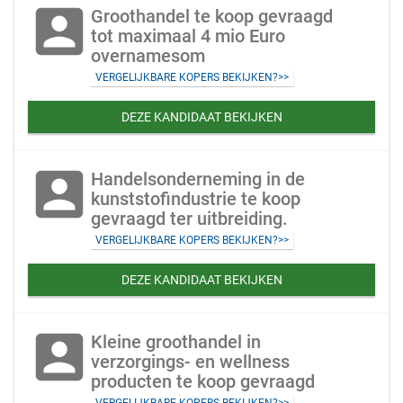
account_box
Groothandel te koop gevraagd
tot maximaal 4 mio Euro
overnamesom
VERGELIJKBARE KOPERS BEKIJKEN?>>
DEZE KANDIDAAT BEKIJKEN
account_box
Handelsonderneming in de
kunststofindustrie te koop
gevraagd ter uitbreiding.
VERGELIJKBARE KOPERS BEKIJKEN?>>
DEZE KANDIDAAT BEKIJKEN
account_box
Kleine groothandel in
verzorgings- en wellness
producten te koop gevraagd