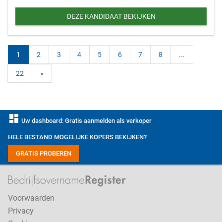
DEZE KANDIDAAT BEKIJKEN
1
2
3
4
5
6
7
8
...
22
»
dashboard
Uw dashboard: Gratis aanmelden als verkoper
HELE BESTAND MOGELIJKE KOPERS BEKIJKEN?
GRATIS PROBEREN
Voorwaarden
Privacy