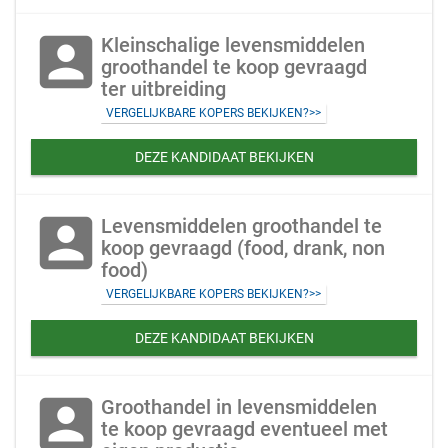
account_box
Kleinschalige levensmiddelen
groothandel te koop gevraagd
ter uitbreiding
VERGELIJKBARE KOPERS BEKIJKEN?>>
DEZE KANDIDAAT BEKIJKEN
account_box
Levensmiddelen groothandel te
koop gevraagd (food, drank, non
food)
VERGELIJKBARE KOPERS BEKIJKEN?>>
DEZE KANDIDAAT BEKIJKEN
account_box
Groothandel in levensmiddelen
te koop gevraagd eventueel met