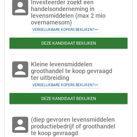
account_box
Investeerder zoekt een
handelsonderneming in
levensmiddelen (max 2 mio
overnamesom)
VERGELIJKBARE KOPERS BEKIJKEN?>>
DEZE KANDIDAAT BEKIJKEN
account_box
Kleine levensmiddelen
groothandel te koop gevraagd
ter uitbreiding
VERGELIJKBARE KOPERS BEKIJKEN?>>
DEZE KANDIDAAT BEKIJKEN
account_box
(diep gevroren levensmiddelen
productiebedrijf of groothandel
te koop gevraagd