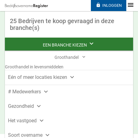

INLOGGEN
25 Bedrijven te koop gevraagd in deze
branche(s)

EEN BRANCHE KIEZEN

Groothandel
Groothandel in levensmiddelen

Eén of meer locaties kiezen

# Medewerkers

Gezondheid

Het vastgoed

Soort overname