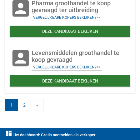
account_box
Pharma groothandel te koop
gevraagd ter uitbreiding
VERGELIJKBARE KOPERS BEKIJKEN?>>
DEZE KANDIDAAT BEKIJKEN
account_box
Levensmiddelen groothandel te
koop gevraagd
VERGELIJKBARE KOPERS BEKIJKEN?>>
DEZE KANDIDAAT BEKIJKEN
1
2
»
dashboard
Uw dashboard: Gratis aanmelden als verkoper