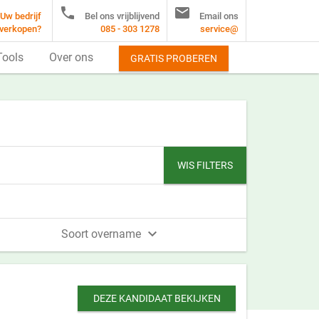


Uw bedrijf
Bel ons vrijblijvend
Email ons
verkopen?
085 - 303 1278
service@
Tools
Over ons
GRATIS PROBEREN
WIS FILTERS

Soort overname
DEZE KANDIDAAT BEKIJKEN