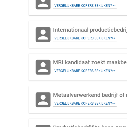
account_box
VERGELIJKBARE KOPERS BEKIJKEN?>>
account_box
Internationaal productiebedri
VERGELIJKBARE KOPERS BEKIJKEN?>>
account_box
MBI kandidaat zoekt maakbe
VERGELIJKBARE KOPERS BEKIJKEN?>>
account_box
Metaalverwerkend bedrijf of
VERGELIJKBARE KOPERS BEKIJKEN?>>