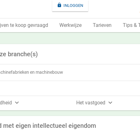

INLOGGEN
jven te koop gevraagd
Werkwijze
Tarieven
Tips & 
eze branche(s)
chinefabrieken en machinebouw


dheid
Het vastgoed
 met eigen intellectueel eigendom