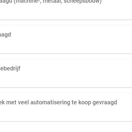
vraagd (machine-, metaal, scheepsbouw)
aagd
ebedrijf
ek met veel automatisering te koop gevraagd