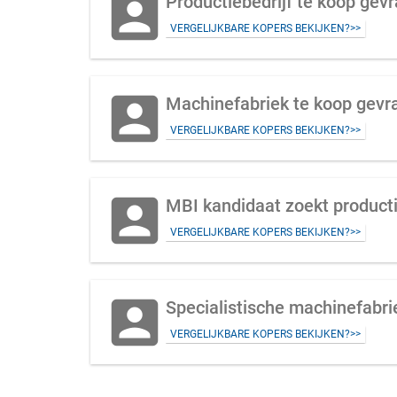
account_box
Productiebedrijf te koop ge
VERGELIJKBARE KOPERS BEKIJKEN?>>
account_box
Machinefabriek te koop gevr
VERGELIJKBARE KOPERS BEKIJKEN?>>
account_box
MBI kandidaat zoekt producti
VERGELIJKBARE KOPERS BEKIJKEN?>>
account_box
Specialistische machinefabri
VERGELIJKBARE KOPERS BEKIJKEN?>>