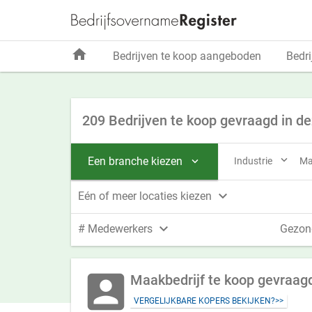
home
Bedrijven te koop aangeboden
Bedri
209 Bedrijven te koop gevraagd in d

Een branche kiezen
Industrie
Ma


Eén of meer locaties kiezen

# Medewerkers
Gezon
account_box
Maakbedrijf te koop gevraagd
VERGELIJKBARE KOPERS BEKIJKEN?>>