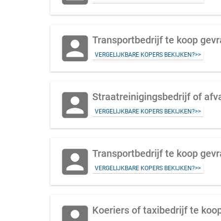
account_box
Transportbedrijf te koop gev
VERGELIJKBARE KOPERS BEKIJKEN?>>
account_box
Straatreinigingsbedrijf of a
VERGELIJKBARE KOPERS BEKIJKEN?>>
account_box
Transportbedrijf te koop gev
VERGELIJKBARE KOPERS BEKIJKEN?>>
account_box
Koeriers of taxibedrijf te ko