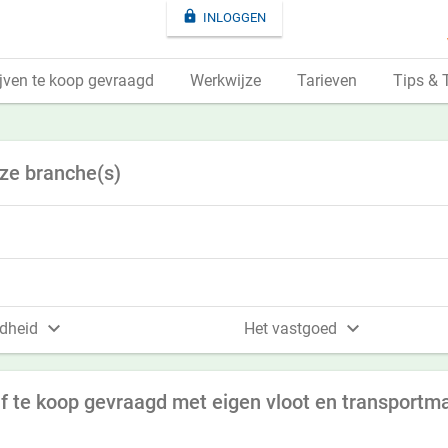

INLOGGEN
jven te koop gevraagd
Werkwijze
Tarieven
Tips & 
eze branche(s)


dheid
Het vastgoed