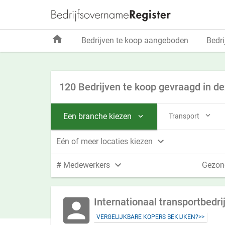
home
Bedrijven te koop aangeboden
Bedri
120 Bedrijven te koop gevraagd in d

Een branche kiezen
Transport


Eén of meer locaties kiezen

# Medewerkers
Gezon
account_box
VERGELIJKBARE KOPERS BEKIJKEN?>>