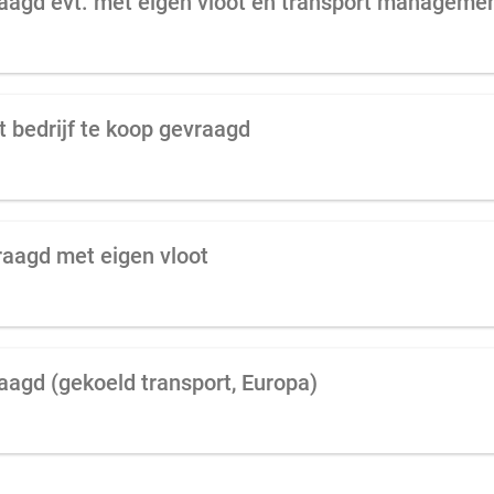
raagd evt. met eigen vloot en transport manageme
 bedrijf te koop gevraagd
vraagd met eigen vloot
aagd (gekoeld transport, Europa)