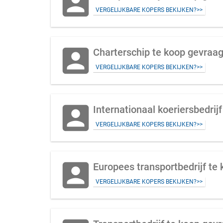
account_box
VERGELIJKBARE KOPERS BEKIJKEN?>>
account_box
Charterschip te koop gevraag
VERGELIJKBARE KOPERS BEKIJKEN?>>
account_box
Internationaal koeriersbedrij
VERGELIJKBARE KOPERS BEKIJKEN?>>
account_box
Europees transportbedrijf te
VERGELIJKBARE KOPERS BEKIJKEN?>>