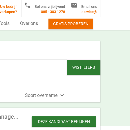


Uw bedrijf
Bel ons vrijblijvend
Email ons
verkopen?
085 - 303 1278
service@
Tools
Over ons
GRATIS PROBEREN
WIS FILTERS

Soort overname
Internationaal transportbedrijf te koop gevraagd met eigen vloot en transportmanagement
DEZE KANDIDAAT BEKIJKEN