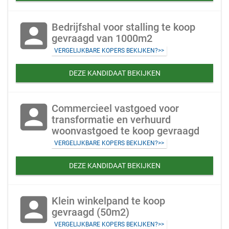
account_box
Bedrijfshal voor stalling te koop
gevraagd van 1000m2
VERGELIJKBARE KOPERS BEKIJKEN?>>
DEZE KANDIDAAT BEKIJKEN
account_box
Commercieel vastgoed voor
transformatie en verhuurd
woonvastgoed te koop gevraagd
VERGELIJKBARE KOPERS BEKIJKEN?>>
DEZE KANDIDAAT BEKIJKEN
account_box
Klein winkelpand te koop
gevraagd (50m2)
VERGELIJKBARE KOPERS BEKIJKEN?>>