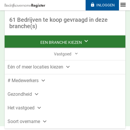

INLOGGEN
61 Bedrijven te koop gevraagd in deze
branche(s)

EEN BRANCHE KIEZEN

Vastgoed

Eén of meer locaties kiezen

# Medewerkers

Gezondheid

Het vastgoed

Soort overname