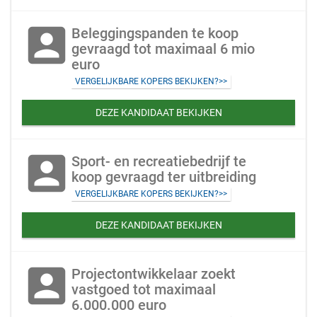
account_box
Beleggingspanden te koop
gevraagd tot maximaal 6 mio
euro
VERGELIJKBARE KOPERS BEKIJKEN?>>
DEZE KANDIDAAT BEKIJKEN
account_box
Sport- en recreatiebedrijf te
koop gevraagd ter uitbreiding
VERGELIJKBARE KOPERS BEKIJKEN?>>
DEZE KANDIDAAT BEKIJKEN
account_box
Projectontwikkelaar zoekt
vastgoed tot maximaal
6.000.000 euro