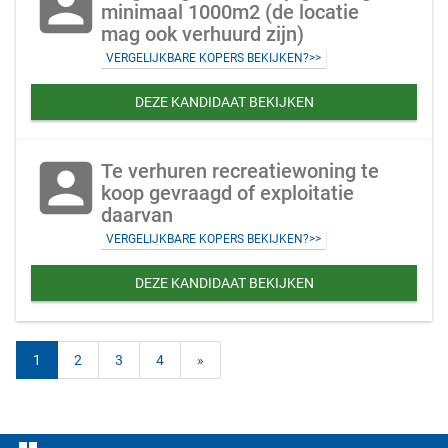
account_box
minimaal 1000m2 (de locatie
mag ook verhuurd zijn)
VERGELIJKBARE KOPERS BEKIJKEN?>>
DEZE KANDIDAAT BEKIJKEN
account_box
Te verhuren recreatiewoning te
koop gevraagd of exploitatie
daarvan
VERGELIJKBARE KOPERS BEKIJKEN?>>
DEZE KANDIDAAT BEKIJKEN
1
2
3
4
»