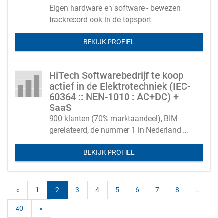
Eigen hardware en software - bewezen
trackrecord ook in de topsport
BEKIJK PROFIEL
HiTech Softwarebedrijf te koop
actief in de Elektrotechniek (IEC-
60364 :: NEN-1010 : AC+DC) +
SaaS
900 klanten (70% marktaandeel), BIM
gerelateerd, de nummer 1 in Nederland en
internationaal op te schalen
BEKIJK PROFIEL
«
1
2
3
4
5
6
7
8
...
40
»