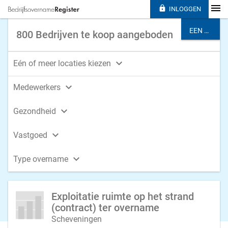

INLOGGEN
EEN BRANCHE KIEZEN
800 Bedrijven te koop aangeboden

Eén of meer locaties kiezen

Medewerkers

Gezondheid

Vastgoed

Type overname
Exploitatie ruimte op het strand
(contract) ter overname
Scheveningen