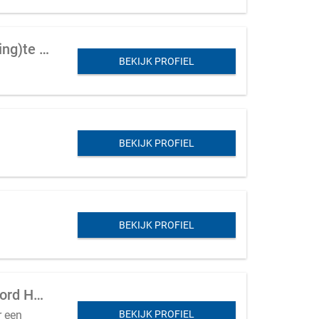
Distributeur en groothandel in sportkleding en materialen / bedrijfs-en werkkleding)te koop aangeboden in Gelderland
BEKIJK PROFIEL
BEKIJK PROFIEL
BEKIJK PROFIEL
(Stads locatie voor) beautysalon/nagelstudio/pedicuresalon ter overname in Noord Holland
r een
BEKIJK PROFIEL