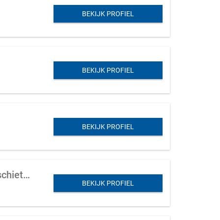
BEKIJK PROFIEL
BEKIJK PROFIEL
BEKIJK PROFIEL
10ha recreatie park met leisure activiteiten (paintball-, lasergame, airsoft, boogschieten) en horeca in Almere
BEKIJK PROFIEL