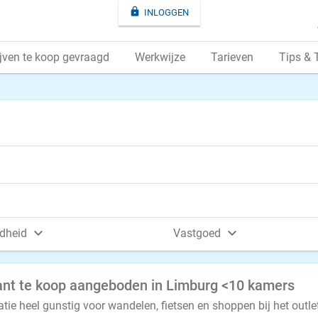

INLOGGEN
jven te koop gevraagd
Werkwijze
Tarieven
Tips & 


dheid
Vastgoed
rant te koop aangeboden in Limburg <10 kamers
atie heel gunstig voor wandelen, fietsen en shoppen bij het outle