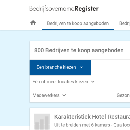
home
Bedrijven te koop aangeboden
Bedri
800 Bedrijven te koop aangeboden
Een branche kiezen


Eén of meer locaties kiezen

Medewerkers
Gezon
Karakteristiek Hotel-Restau
Uit te breiden met 6 kamers - Qua loc