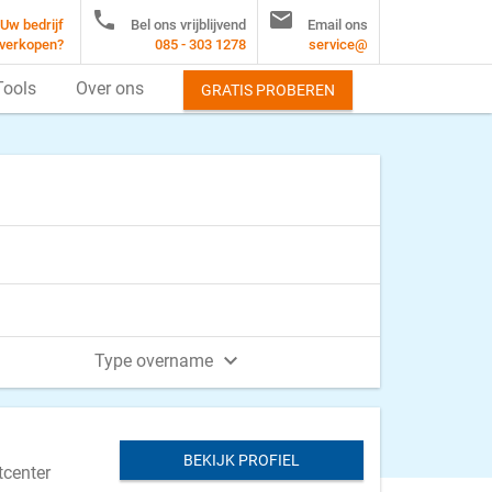


Uw bedrijf
Bel ons vrijblijvend
Email ons
verkopen?
085 - 303 1278
service@
Tools
Over ons
GRATIS PROBEREN

Type overname
BEKIJK PROFIEL
tcenter