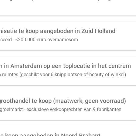
isatie te koop aangeboden in Zuid Holland
ficeerd - <200.000 euro overnamesom
 in Amsterdam op een toplocatie in het centrum
 ruimtes (geschikt voor 6 knipplaatsen of beauty of winkel)
groothandel te koop (maatwerk, geen voorraad)
n groeimarkt - exclusieve verkooprechten van 9 fabrikanten
f te koop aangeboden in Noord Brabant