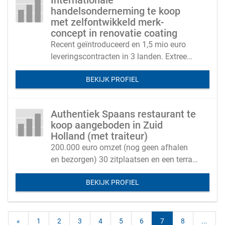
Internationale
handelsonderneming te koop
met zelfontwikkeld merk-
concept in renovatie coating
Recent geïntroduceerd en 1,5 mio euro
leveringscontracten in 3 landen. Extreem
schaalbaar en gepatenteerd
BEKIJK PROFIEL
Authentiek Spaans restaurant te
koop aangeboden in Zuid
Holland (met traiteur)
200.000 euro omzet (nog geen afhalen
en bezorgen) 30 zitplaatsen en een terras
met 30 zitplaatsen
BEKIJK PROFIEL
«
1
2
3
4
5
6
7
8
...