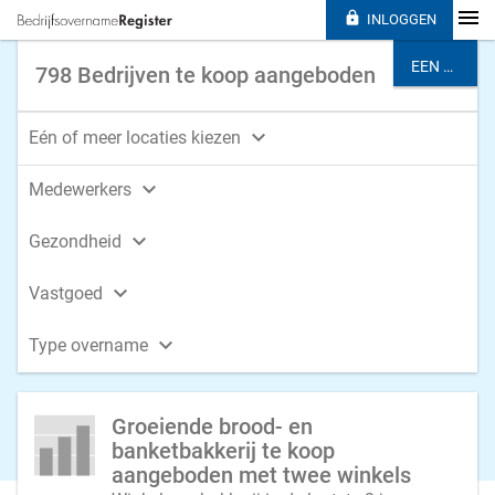

INLOGGEN
EEN BRANCHE KIEZEN
798 Bedrijven te koop aangeboden

Eén of meer locaties kiezen

Medewerkers

Gezondheid

Vastgoed

Type overname
Groeiende brood- en
banketbakkerij te koop
aangeboden met twee winkels