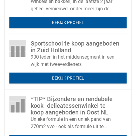
Winkels en bakkerij in de laatste 2 jaar
geheel vernieuwd. onder meer zijn de
volgende zaken vernieuwd, de winkels
BEKIJK PROFIEL
hebben een nieuwe uitstraling gekregen,
meubels, schappen en voorpui zijn
vernieuwd, er is een nieuwe bus
Sportschool te koop aangeboden
aangeschaft, de bakkerij heeft nieuwe
in Zuid Holland
kneed en mengmachines gekregen. Er
900 leden in het middensegment in een
zijn de eerste jaren geen noodzakelijke
wijk met tweeverdieners
investeringen nodig.
BEKIJK PROFIEL
*TIP* Bijzondere en rendabele
kook- delicatessenwinkel te
koop aangeboden in Oost NL
Unieke formule in een uniek pand van
270m2 vvo - ook als formule uit te
breiden