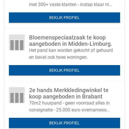
met 300+ vaste klanten - instap klaar met
4 behandelkamers en een goed team
BEKIJK PROFIEL
Bloemenspeciaalzaak te koop
aangeboden in Midden-Limburg.
Het pand kan worden gekocht of gehuurd
en bevat ook twee woningen.
BEKIJK PROFIEL
2e hands Merkkledingwinkel te
koop aangeboden in Brabant
70m2 huurpand - geen voorraad alles in
consignatie - 25.000 euro overnamesom
is snel terugverdiend
BEKIJK PROFIEL