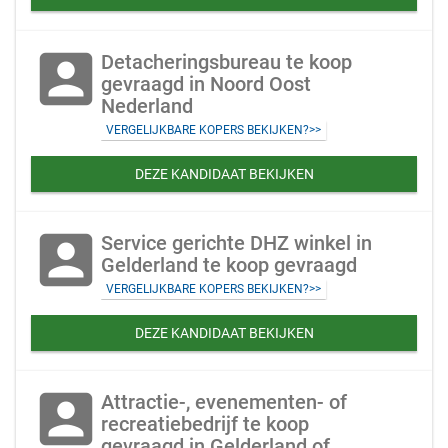
account_box
Detacheringsbureau te koop
gevraagd in Noord Oost
Nederland
VERGELIJKBARE KOPERS BEKIJKEN?>>
DEZE KANDIDAAT BEKIJKEN
account_box
Service gerichte DHZ winkel in
Gelderland te koop gevraagd
VERGELIJKBARE KOPERS BEKIJKEN?>>
DEZE KANDIDAAT BEKIJKEN
account_box
Attractie-, evenementen- of
recreatiebedrijf te koop
gevraagd in Gelderland of