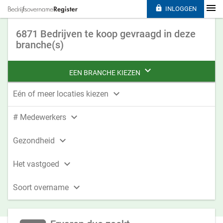

INLOGGEN
6871 Bedrijven te koop gevraagd in deze
branche(s)

EEN BRANCHE KIEZEN

Eén of meer locaties kiezen

# Medewerkers

Gezondheid

Het vastgoed

Soort overname