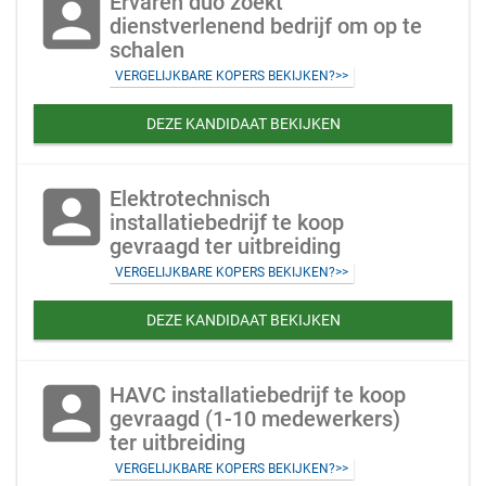
account_box
Ervaren duo zoekt
dienstverlenend bedrijf om op te
schalen
VERGELIJKBARE KOPERS BEKIJKEN?>>
DEZE KANDIDAAT BEKIJKEN
account_box
Elektrotechnisch
installatiebedrijf te koop
gevraagd ter uitbreiding
VERGELIJKBARE KOPERS BEKIJKEN?>>
DEZE KANDIDAAT BEKIJKEN
account_box
HAVC installatiebedrijf te koop
gevraagd (1-10 medewerkers)
ter uitbreiding
VERGELIJKBARE KOPERS BEKIJKEN?>>