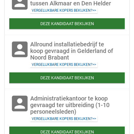
account_box
tussen Alkmaar en Den Helder
VERGELIJKBARE KOPERS BEKIJKEN?>>
DEZE KANDIDAAT BEKIJKEN
account_box
Allround installatiebedrijf te
koop gevraagd in Gelderland of
Noord Brabant
VERGELIJKBARE KOPERS BEKIJKEN?>>
DEZE KANDIDAAT BEKIJKEN
account_box
Administratiekantoor te koop
gevraagd ter uitbreiding (1-10
personeelsleden)
VERGELIJKBARE KOPERS BEKIJKEN?>>
DEZE KANDIDAAT BEKIJKEN