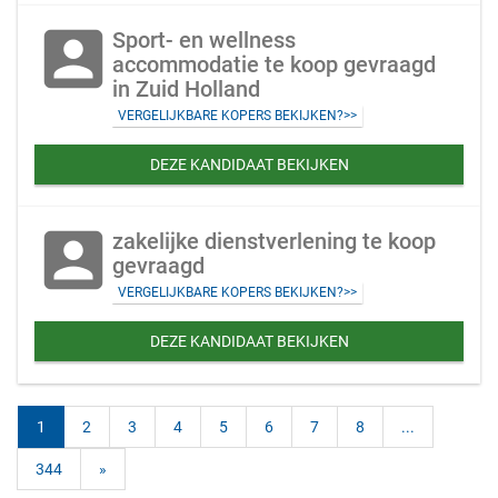
account_box
Sport- en wellness
accommodatie te koop gevraagd
in Zuid Holland
VERGELIJKBARE KOPERS BEKIJKEN?>>
DEZE KANDIDAAT BEKIJKEN
account_box
zakelijke dienstverlening te koop
gevraagd
VERGELIJKBARE KOPERS BEKIJKEN?>>
DEZE KANDIDAAT BEKIJKEN
1
2
3
4
5
6
7
8
...
344
»