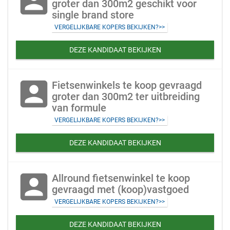
account_box
groter dan 300m2 geschikt voor
single brand store
VERGELIJKBARE KOPERS BEKIJKEN?>>
DEZE KANDIDAAT BEKIJKEN
account_box
Fietsenwinkels te koop gevraagd
groter dan 300m2 ter uitbreiding
van formule
VERGELIJKBARE KOPERS BEKIJKEN?>>
DEZE KANDIDAAT BEKIJKEN
account_box
Allround fietsenwinkel te koop
gevraagd met (koop)vastgoed
VERGELIJKBARE KOPERS BEKIJKEN?>>
DEZE KANDIDAAT BEKIJKEN