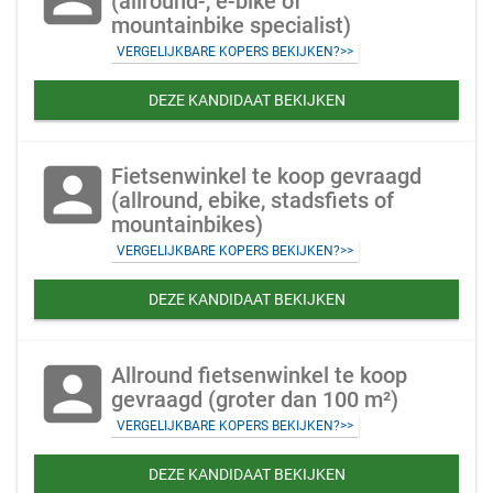
(allround-, e-bike of
mountainbike specialist)
VERGELIJKBARE KOPERS BEKIJKEN?>>
DEZE KANDIDAAT BEKIJKEN
account_box
Fietsenwinkel te koop gevraagd
(allround, ebike, stadsfiets of
mountainbikes)
VERGELIJKBARE KOPERS BEKIJKEN?>>
DEZE KANDIDAAT BEKIJKEN
account_box
Allround fietsenwinkel te koop
gevraagd (groter dan 100 m²)
VERGELIJKBARE KOPERS BEKIJKEN?>>
DEZE KANDIDAAT BEKIJKEN