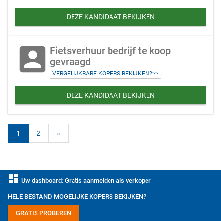
DEZE KANDIDAAT BEKIJKEN
account_box
Fietsverhuur bedrijf te koop
gevraagd
VERGELIJKBARE KOPERS BEKIJKEN?>>
DEZE KANDIDAAT BEKIJKEN
1
2
»
dashboard
Uw dashboard: Gratis aanmelden als verkoper
HELE BESTAND MOGELIJKE KOPERS BEKIJKEN?
GRATIS PROBEREN