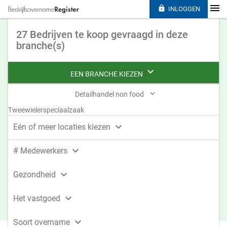

INLOGGEN
27 Bedrijven te koop gevraagd in deze
branche(s)

EEN BRANCHE KIEZEN

Detailhandel non food
Tweewielerspeciaalzaak

Eén of meer locaties kiezen

# Medewerkers

Gezondheid

Het vastgoed

Soort overname