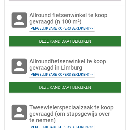
account_box
Allround fietsenwinkel te koop
gevraagd (n 100 m²)
VERGELIJKBARE KOPERS BEKIJKEN?>>
DEZE KANDIDAAT BEKIJKEN
account_box
Allroundfietsenwinkel te koop
gevraagd in Limburg
VERGELIJKBARE KOPERS BEKIJKEN?>>
DEZE KANDIDAAT BEKIJKEN
account_box
Tweewielerspeciaalzaak te koop
gevraagd (om stapsgewijs over
te nemen)
VERGELIJKBARE KOPERS BEKIJKEN?>>