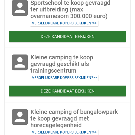
account_box
Sportschool te koop gevraagd
ter uitbreiding (max
overnamesom 300.000 euro)
VERGELIJKBARE KOPERS BEKIJKEN?>>
DEZE KANDIDAAT BEKIJKEN
account_box
Kleine camping te koop
gevraagd geschikt als
trainingscentrum
VERGELIJKBARE KOPERS BEKIJKEN?>>
DEZE KANDIDAAT BEKIJKEN
account_box
Kleine camping of bungalowpark
te koop gevraagd met
horecagelegenheid
VERGELIJKBARE KOPERS BEKIJKEN?>>