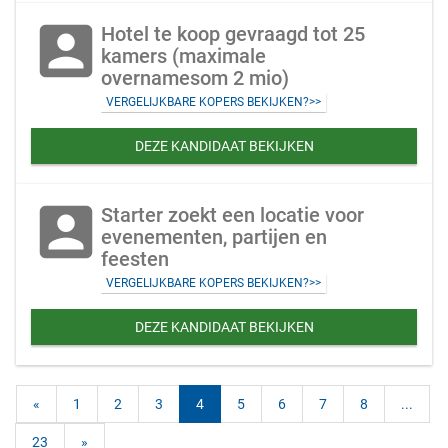
account_box
Hotel te koop gevraagd tot 25
kamers (maximale
overnamesom 2 mio)
VERGELIJKBARE KOPERS BEKIJKEN?>>
DEZE KANDIDAAT BEKIJKEN
account_box
Starter zoekt een locatie voor
evenementen, partijen en
feesten
VERGELIJKBARE KOPERS BEKIJKEN?>>
DEZE KANDIDAAT BEKIJKEN
«
1
2
3
4
5
6
7
8
...
23
»