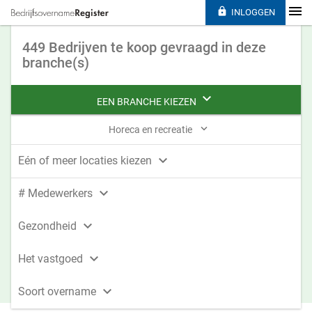

INLOGGEN
449 Bedrijven te koop gevraagd in deze
branche(s)

EEN BRANCHE KIEZEN

Horeca en recreatie

Eén of meer locaties kiezen

# Medewerkers

Gezondheid

Het vastgoed

Soort overname