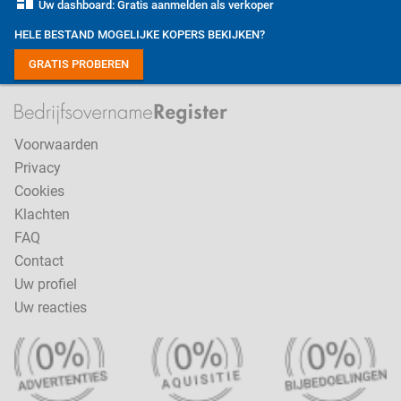
dashboard
Uw dashboard: Gratis aanmelden als verkoper
HELE BESTAND MOGELIJKE KOPERS BEKIJKEN?
GRATIS PROBEREN
Voorwaarden
Privacy
Cookies
Klachten
FAQ
Contact
Uw profiel
Uw reacties