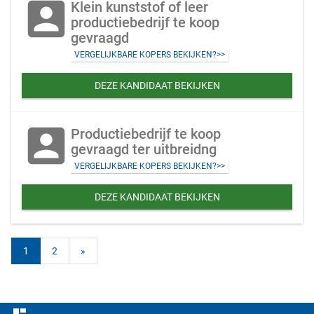
account_box
Klein kunststof of leer
productiebedrijf te koop
gevraagd
VERGELIJKBARE KOPERS BEKIJKEN?>>
DEZE KANDIDAAT BEKIJKEN
account_box
Productiebedrijf te koop
gevraagd ter uitbreidng
VERGELIJKBARE KOPERS BEKIJKEN?>>
DEZE KANDIDAAT BEKIJKEN
1
2
»