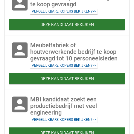
account_box
te koop gevraagd
VERGELIJKBARE KOPERS BEKIJKEN?>>
DEZE KANDIDAAT BEKIJKEN
account_box
Meubelfabriek of
houtverwerkende bedrijf te koop
gevraagd tot 10 personeelsleden
VERGELIJKBARE KOPERS BEKIJKEN?>>
DEZE KANDIDAAT BEKIJKEN
account_box
MBI kandidaat zoekt een
productiebedrijf met veel
engineering
VERGELIJKBARE KOPERS BEKIJKEN?>>
DEZE KANDIDAAT BEKIJKEN