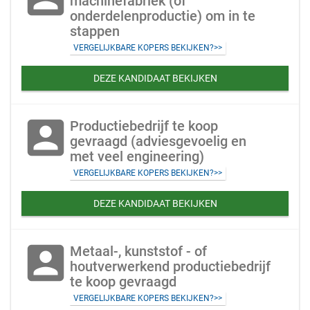
machinefabriek (of
onderdelenproductie) om in te
stappen
VERGELIJKBARE KOPERS BEKIJKEN?>>
DEZE KANDIDAAT BEKIJKEN
account_box
Productiebedrijf te koop
gevraagd (adviesgevoelig en
met veel engineering)
VERGELIJKBARE KOPERS BEKIJKEN?>>
DEZE KANDIDAAT BEKIJKEN
account_box
Metaal-, kunststof - of
houtverwerkend productiebedrijf
te koop gevraagd
VERGELIJKBARE KOPERS BEKIJKEN?>>