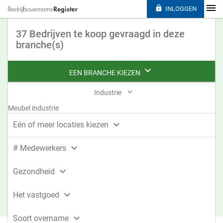

INLOGGEN
37 Bedrijven te koop gevraagd in deze
branche(s)

EEN BRANCHE KIEZEN

Industrie
Meubel industrie

Eén of meer locaties kiezen

# Medewerkers

Gezondheid

Het vastgoed

Soort overname