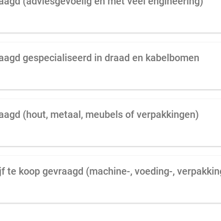
raagd (adviesgevoelig en met veel engineering)
raagd gespecialiseerd in draad en kabelbomen
raagd (hout, metaal, meubels of verpakkingen)
jf te koop gevraagd (machine-, voeding-, verpakki