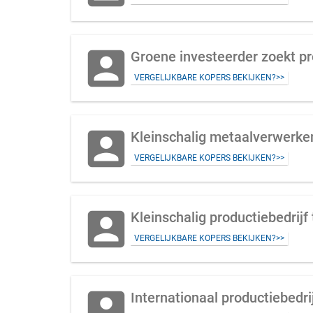
account_box
Groene investeerder zoekt pro
VERGELIJKBARE KOPERS BEKIJKEN?>>
account_box
Kleinschalig metaalverwerken
VERGELIJKBARE KOPERS BEKIJKEN?>>
account_box
Kleinschalig productiebedrijf
VERGELIJKBARE KOPERS BEKIJKEN?>>
account_box
Internationaal productiebedri