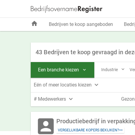
home
Bedrijven te koop aangeboden
Bedri
43 Bedrijven te koop gevraagd in dez

Een branche kiezen
Industrie
Ve


Eén of meer locaties kiezen

# Medewerkers
Gezon
account_box
Productiebedrijf in verpakkin
VERGELIJKBARE KOPERS BEKIJKEN?>>