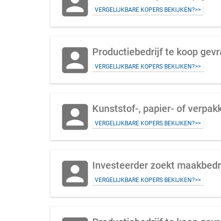
account_box
VERGELIJKBARE KOPERS BEKIJKEN?>>
account_box
Productiebedrijf te koop gev
VERGELIJKBARE KOPERS BEKIJKEN?>>
account_box
Kunststof-, papier- of verpa
VERGELIJKBARE KOPERS BEKIJKEN?>>
account_box
Investeerder zoekt maakbedr
VERGELIJKBARE KOPERS BEKIJKEN?>>