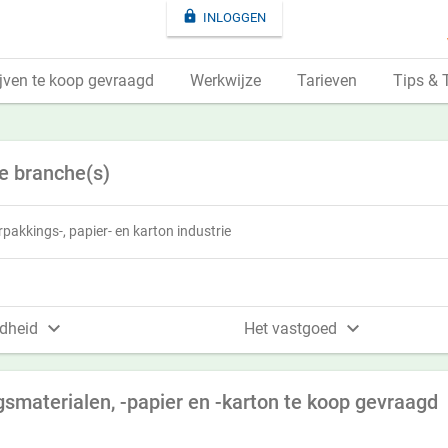

INLOGGEN
jven te koop gevraagd
Werkwijze
Tarieven
Tips & 
e branche(s)
rpakkings-, papier- en karton industrie


dheid
Het vastgoed
gsmaterialen, -papier en -karton te koop gevraagd