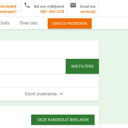


Uw bedrijf
Bel ons vrijblijvend
Email ons
verkopen?
085 - 303 1278
service@
Tools
Over ons
GRATIS PROBEREN
WIS FILTERS

Soort overname
DEZE KANDIDAAT BEKIJKEN