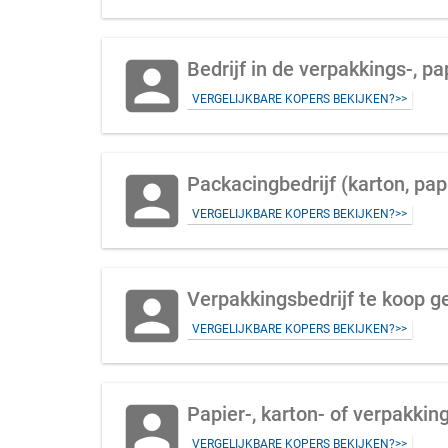
account_box
Bedrijf in de verpakkings-, p
VERGELIJKBARE KOPERS BEKIJKEN?>>
account_box
Packacingbedrijf (karton, pap
VERGELIJKBARE KOPERS BEKIJKEN?>>
account_box
Verpakkingsbedrijf te koop g
VERGELIJKBARE KOPERS BEKIJKEN?>>
account_box
Papier-, karton- of verpakkin
VERGELIJKBARE KOPERS BEKIJKEN?>>