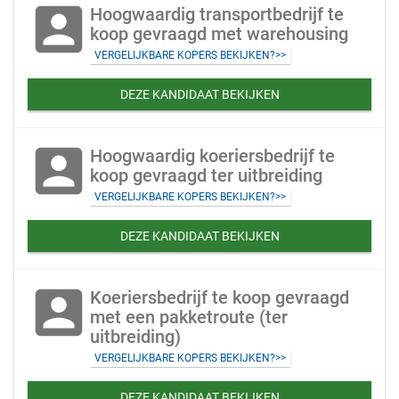
account_box
Hoogwaardig transportbedrijf te
koop gevraagd met warehousing
VERGELIJKBARE KOPERS BEKIJKEN?>>
DEZE KANDIDAAT BEKIJKEN
account_box
Hoogwaardig koeriersbedrijf te
koop gevraagd ter uitbreiding
VERGELIJKBARE KOPERS BEKIJKEN?>>
DEZE KANDIDAAT BEKIJKEN
account_box
Koeriersbedrijf te koop gevraagd
met een pakketroute (ter
uitbreiding)
VERGELIJKBARE KOPERS BEKIJKEN?>>
DEZE KANDIDAAT BEKIJKEN