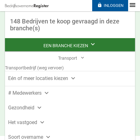

INLOGGEN
148 Bedrijven te koop gevraagd in deze
branche(s)

EEN BRANCHE KIEZEN

Transport
Transportbedrijf (weg vervoer)

Eén of meer locaties kiezen

# Medewerkers

Gezondheid

Het vastgoed

Soort overname