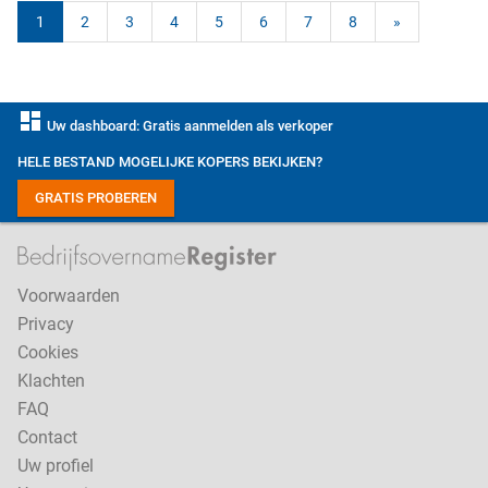
1
2
3
4
5
6
7
8
»
dashboard
Uw dashboard: Gratis aanmelden als verkoper
HELE BESTAND MOGELIJKE KOPERS BEKIJKEN?
GRATIS PROBEREN
Voorwaarden
Privacy
Cookies
Klachten
FAQ
Contact
Uw profiel