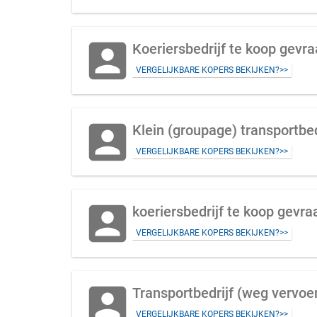
account_box
Koeriersbedrijf te koop gevr
VERGELIJKBARE KOPERS BEKIJKEN?>>
account_box
Klein (groupage) transportbe
VERGELIJKBARE KOPERS BEKIJKEN?>>
account_box
koeriersbedrijf te koop gevraa
VERGELIJKBARE KOPERS BEKIJKEN?>>
account_box
Transportbedrijf (weg vervoe
VERGELIJKBARE KOPERS BEKIJKEN?>>