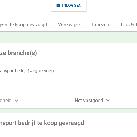

INLOGGEN
jven te koop gevraagd
Werkwijze
Tarieven
Tips & 
eze branche(s)
ransportbedrijf (weg vervoer)


dheid
Het vastgoed
ansport bedrijf te koop gevraagd