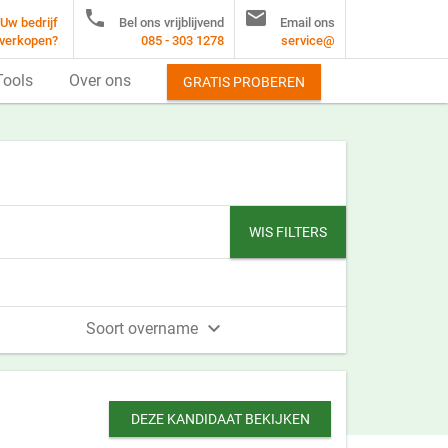


Uw bedrijf
Bel ons vrijblijvend
Email ons
verkopen?
085 - 303 1278
service@
Tools
Over ons
GRATIS PROBEREN
WIS FILTERS

Soort overname
DEZE KANDIDAAT BEKIJKEN