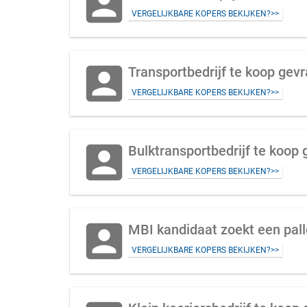
account_box
VERGELIJKBARE KOPERS BEKIJKEN?>>
account_box
Transportbedrijf te koop gevr
VERGELIJKBARE KOPERS BEKIJKEN?>>
account_box
Bulktransportbedrijf te koop 
VERGELIJKBARE KOPERS BEKIJKEN?>>
account_box
MBI kandidaat zoekt een palle
VERGELIJKBARE KOPERS BEKIJKEN?>>