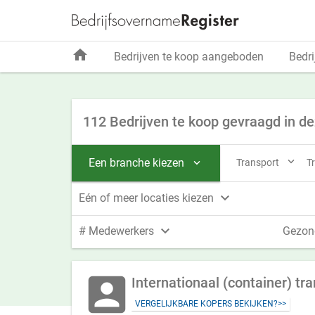
home
Bedrijven te koop aangeboden
Bedri
112 Bedrijven te koop gevraagd in d

Een branche kiezen
Transport
T


Eén of meer locaties kiezen

# Medewerkers
Gezon
account_box
Internationaal (container) tr
VERGELIJKBARE KOPERS BEKIJKEN?>>