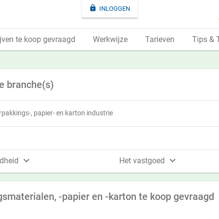

INLOGGEN
jven te koop gevraagd
Werkwijze
Tarieven
Tips & 
e branche(s)
rpakkings-, papier- en karton industrie


dheid
Het vastgoed
gsmaterialen, -papier en -karton te koop gevraagd