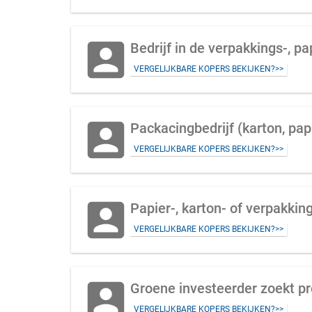
account_box
Bedrijf in de verpakkings-, p
VERGELIJKBARE KOPERS BEKIJKEN?>>
account_box
Packacingbedrijf (karton, pap
VERGELIJKBARE KOPERS BEKIJKEN?>>
account_box
Papier-, karton- of verpakkin
VERGELIJKBARE KOPERS BEKIJKEN?>>
account_box
Groene investeerder zoekt pro
VERGELIJKBARE KOPERS BEKIJKEN?>>