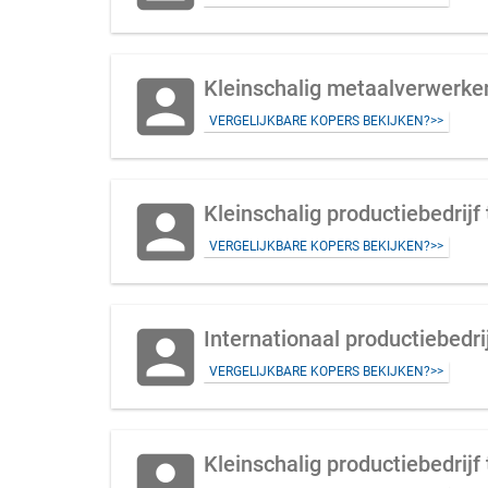
account_box
Kleinschalig metaalverwerken
VERGELIJKBARE KOPERS BEKIJKEN?>>
account_box
Kleinschalig productiebedrijf
VERGELIJKBARE KOPERS BEKIJKEN?>>
account_box
Internationaal productiebedri
VERGELIJKBARE KOPERS BEKIJKEN?>>
account_box
Kleinschalig productiebedrij