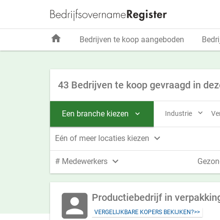
home
Bedrijven te koop aangeboden
Bedri
43 Bedrijven te koop gevraagd in dez

Een branche kiezen
Industrie
Ve


Eén of meer locaties kiezen

# Medewerkers
Gezon
account_box
Productiebedrijf in verpakkin
VERGELIJKBARE KOPERS BEKIJKEN?>>