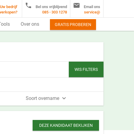


Uw bedrijf
Bel ons vrijblijvend
Email ons
verkopen?
085 - 303 1278
service@
Tools
Over ons
GRATIS PROBEREN
WIS FILTERS

Soort overname
DEZE KANDIDAAT BEKIJKEN