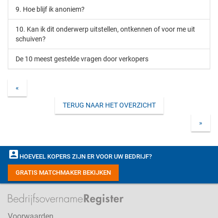
9. Hoe blijf ik anoniem?
10. Kan ik dit onderwerp uitstellen, ontkennen of voor me uit
schuiven?
De 10 meest gestelde vragen door verkopers
«
TERUG NAAR HET OVERZICHT
»
account_box
HOEVEEL KOPERS ZIJN ER VOOR UW BEDRIJF?
GRATIS MATCHMAKER BEKIJKEN
Voorwaarden